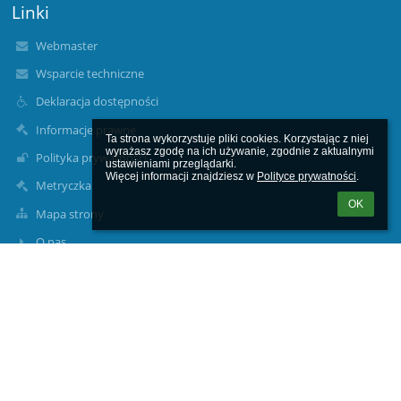
Linki
Webmaster
Wsparcie techniczne
Deklaracja dostępności
Informacje prawne
Ta strona wykorzystuje pliki cookies. Korzystając z niej 
wyrażasz zgodę na ich używanie, zgodnie z aktualnymi 
Polityka prywatności
ustawieniami przeglądarki.

Więcej informacji znajdziesz w 
Polityce prywatności
.
Metryczka
OK
Mapa strony
O nas
Kontakt
Aktualności
Kontakty
Szkoła Podstawowa nr 15 z Oddziałami Dwujęzycznymi im.
Alfreda Szklarskiego w Mysłowicach, ul. Piastów Śląskich 8