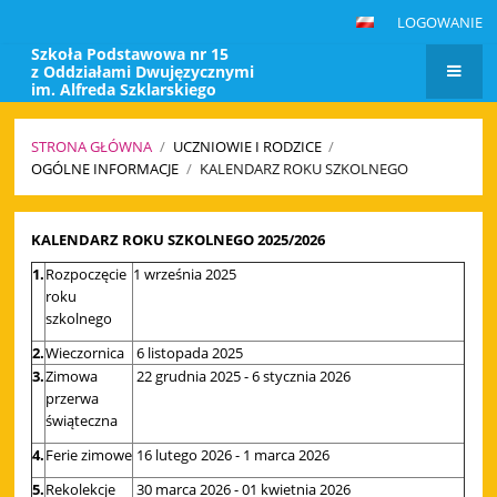
LOGOWANIE
Szkoła Podstawowa nr 15
z Oddziałami Dwujęzycznymi
im. Alfreda Szklarskiego
w Mysłowicach
STRONA GŁÓWNA
/
UCZNIOWIE I RODZICE
/
OGÓLNE INFORMACJE
/
KALENDARZ ROKU SZKOLNEGO
Kalendarz
KALENDARZ ROKU SZKOLNEGO 2025/2026
roku
1.
Rozpoczęcie
1 września 2025
szkolnego
roku
szkolnego
2.
Wieczornica
6 listopada 2025
3.
Zimowa
22 grudnia 2025 - 6 stycznia 2026
przerwa
świąteczna
4.
Ferie zimowe
16 lutego 2026 - 1 marca 2026
5.
Rekolekcje
30 marca 2026 - 01 kwietnia 2026